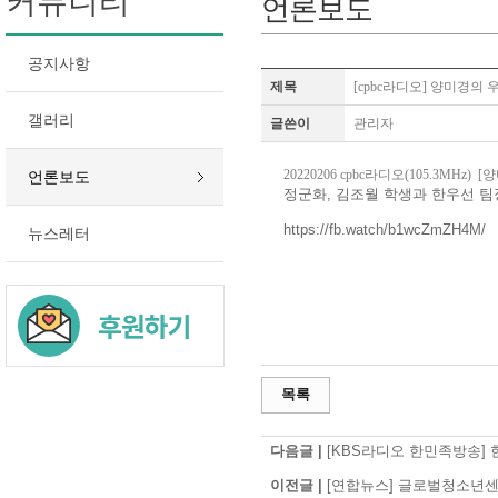
커뮤니티
언론보도
공지사항
제목
[cpbc라디오] 양미경의
갤러리
글쓴이
관리자
20220206 cpbc라디오(105.3MH
언론보도
정군화, 김조월 학생과 한우선 
https://fb.watch/b1wcZmZH4M/
뉴스레터
목록
다음글 |
[KBS라디오 한민족방송]
이전글 |
[연합뉴스] 글로벌청소년센