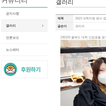
커뮤니티
갤러리
공지사항
제목
2023 대학지원 원서 
갤러리
글쓴이
관리자
230103 올해도 대학 신입생을 
언론보도
뉴스레터