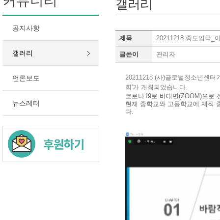
커뮤니티
갤러리
공지사항
제목
20211218 중도입
갤러리
글쓴이
관리자
20211218 (사)글로벌청소년
언론보도
회'가 개최되었습니다.
코로나19로 비대면(ZOOM)으로
뉴스레터
현재 중학교와 고등학교에 재직 
다.